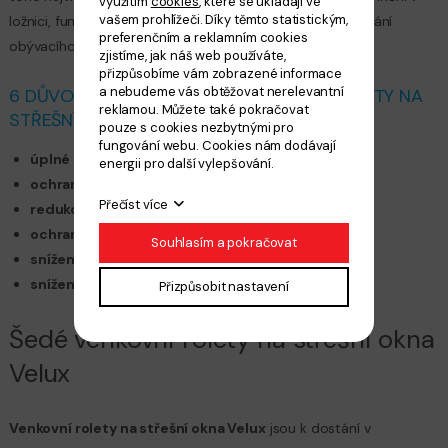
využitím
cookies
, které se ukládají ve
vašem prohlížeči. Díky těmto statistickým,
ložnici, funkční stínění v kuchyni a nebo zabránění přehřívání
preferenčním a reklamním cookies
obývacího pokoje.
zjistíme, jak náš web používáte,
přizpůsobíme vám zobrazené informace
a nebudeme vás obtěžovat nerelevantní
6 DŮVODŮ, PROČ SI ZVOLIT VENKOVNÍ ROLETY NA
reklamou. Můžete také pokračovat
STŘEŠNÍ OKNA
pouze s cookies nezbytnými pro
fungování webu. Cookies nám dodávají
úplné zatemnění místnosti
energii pro další vylepšování.
ochrana soukromí
Přečíst více
redukce hluku z deště a krupobití
ochrana střešního okna před poškozením
Souhlasím a pokračovat
snížení vnitřní teploty v létě až o 7 °C
snížení tepelných ztrát v zimě až o 17 %
Přizpůsobit nastavení
Šedé venkovní rolety na střešní okna
Velux
Venkovní rolety na střešní okna Velux
jsou k dostání v