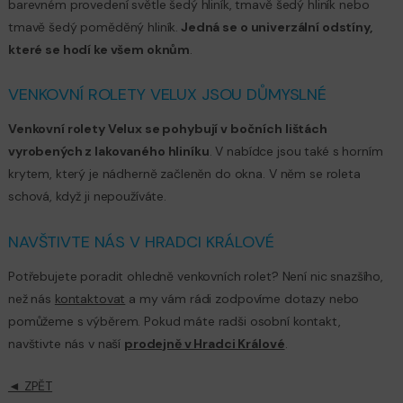
barevném provedení světle šedý hliník, tmavě šedý hliník nebo
tmavě šedý poměděný hliník.
Jedná se o univerzální odstíny,
které se hodí ke všem oknům
.
VENKOVNÍ ROLETY VELUX JSOU DŮMYSLNÉ
Venkovní rolety Velux se pohybují v bočních lištách
vyrobených z lakovaného hliníku
. V nabídce jsou také s horním
krytem, který je nádherně začleněn do okna. V něm se roleta
schová, když ji nepoužíváte.
NAVŠTIVTE NÁS V HRADCI KRÁLOVÉ
Potřebujete poradit ohledně venkovních rolet? Není nic snazšího,
než nás
kontaktovat
a my vám rádi zodpovíme dotazy nebo
pomůžeme s výběrem. Pokud máte radši osobní kontakt,
navštivte nás v naší
prodejně v Hradci Králové
.
◄ ZPĚT