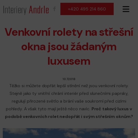
+420 495 214 860
Venkovní rolety na střešní
okna jsou žádaným
luxusem
10.7.2018
Těžko si můžete dopřát lepší stínění než jsou venkovní rolety.
Stejně jako ty vnitřní chrání interiér před slunečními paprsky,
regulují přirozené světlo a brání vaše soukromí před cizími
pohledy. A však tyto mají ještě něco navíc.
Proč takový luxus v
podobě venkovních rolet nedopřát i svým střešním oknům?