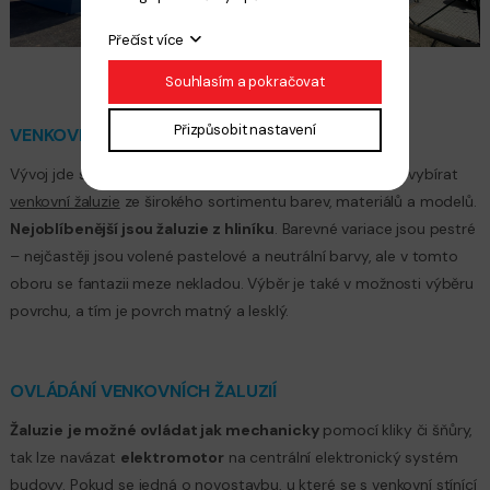
Přečíst více
Souhlasím a pokračovat
Přizpůsobit nastavení
VENKOVNÍ ŽALUZIE A MATERIÁL
Vývoj jde stále kupředu, a proto můžeme v dnešní době vybírat
venkovní žaluzie
ze širokého sortimentu barev, materiálů a modelů.
Nejoblíbenější jsou žaluzie z hliníku
. Barevné variace jsou pestré
– nejčastěji jsou volené pastelové a neutrální barvy, ale v tomto
oboru se fantazii meze nekladou. Výběr je také v možnosti výběru
povrchu, a tím je povrch matný a lesklý.
OVLÁDÁNÍ VENKOVNÍCH ŽALUZIÍ
Žaluzie
je možné ovládat jak mechanicky
pomocí kliky či šňůry,
tak lze navázat
elektromotor
na centrální elektronický systém
budovy. Pokud se jedná o novostavbu, u které se s venkovní stínící