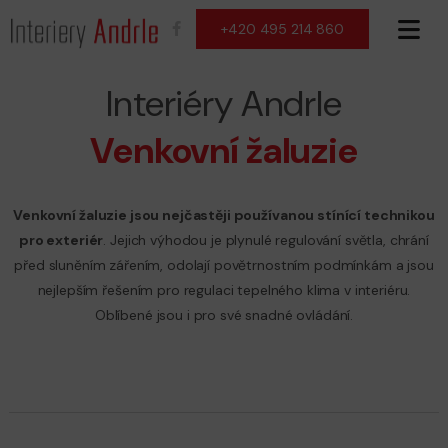
+420 495 214 860
Interiéry Andrle
Venkovní žaluzie
Venkovní žaluzie jsou nejčastěji používanou stínící technikou
pro exteriér
. Jejich výhodou je plynulé regulování světla, chrání
před sluněním zářením, odolají povětrnostním podmínkám a jsou
nejlepším řešením pro regulaci tepelného klima v interiéru.
Oblíbené jsou i pro své snadné ovládání.