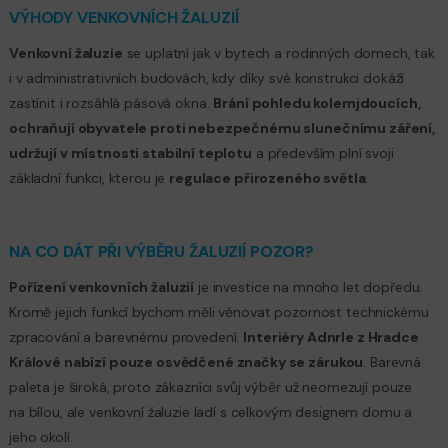
VÝHODY VENKOVNÍCH ŽALUZIÍ
Venkovní žaluzie
se uplatní jak v bytech a rodinných domech, tak
i v administrativních budovách, kdy díky své konstrukci dokáží
zastínit i rozsáhlá pásová okna.
Brání pohledu kolemjdoucích,
ochraňují obyvatele proti nebezpečnému slunečnímu záření,
udržují v místnosti stabilní teplotu
a především plní svoji
základní funkci, kterou je
regulace přirozeného světla
.
NA CO DÁT PŘI VÝBĚRU ŽALUZIÍ POZOR?
Pořízení venkovních žaluzií
je investice na mnoho let dopředu.
Kromě jejich funkcí bychom měli věnovat pozornost technickému
zpracování a barevnému provedení.
Interiéry Adnrle z Hradce
Králové nabízí pouze osvědčené značky se zárukou
. Barevná
paleta je široká, proto zákazníci svůj výběr už neomezují pouze
na bílou, ale venkovní žaluzie ladí s celkovým designem domu a
jeho okolí.