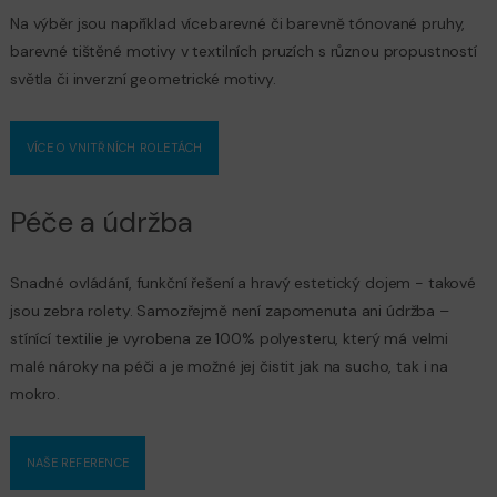
Na výběr jsou například vícebarevné či barevně tónované pruhy,
barevné tištěné motivy v textilních pruzích s různou propustností
světla či inverzní geometrické motivy.
VÍCE O VNITŘNÍCH ROLETÁCH
Péče a údržba
Snadné ovládání, funkční řešení a hravý estetický dojem - takové
jsou zebra rolety. Samozřejmě není zapomenuta ani údržba –
stínící textilie je vyrobena ze 100% polyesteru, který má velmi
malé nároky na péči a je možné jej čistit jak na sucho, tak i na
mokro.
NAŠE REFERENCE