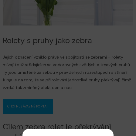
Rolety s pruhy jako zebra
Jejich označení vzniklo právě ve spojitosti se zebrami – rolety
mívají totiž střídajících se vodorovných světlých a tmavých pruhů.
Ty jsou umístěné za sebou v pravidelných rozestupech a stínění
funguje na tom, že se při rolování jednotlivé pruhy překrývají, čímž
vzniká tak zmíněný efekt den a noc.
CHCI NEZÁVAZNĚ POPTAT
Cílem zebra rolet je překrývání