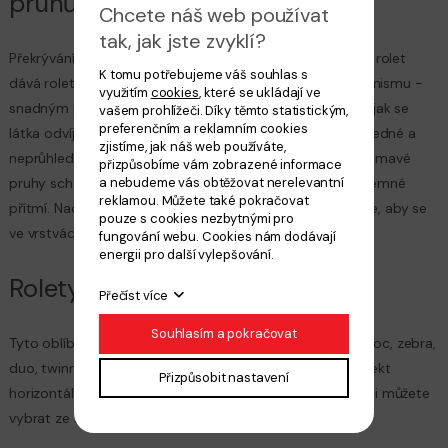
pruhů
Chcete náš web používat
tak, jak jste zvyklí?
Překrývání světlých a tmavých pruhů stínící textilie zebra rolet
K tomu potřebujeme váš souhlas s
dává roletám hravost. Jde o dvě rolety v jednom mechanismu -
využitím
cookies
, které se ukládají ve
snadným pohybem je rozvinete do požadované délky a jak se
vašem prohlížeči. Díky těmto statistickým,
preferenčním a reklamním cookies
látka odvíjí, textilie se ve dvou vrstvách pohybuje - průhledné a
zjistíme, jak náš web používáte,
neprůhledné pruhy se překrývají. Pro efekt den necháte tmavé
přizpůsobíme vám zobrazené informace
a nebudeme vás obtěžovat nerelevantní
pruhy schované za tmavými a vznikne tak v interiéru příjemné
reklamou. Můžete také pokračovat
přítmí. Naopak pro noc nastavíte pruhy do takové pozice, aby se
pouze s cookies nezbytnými pro
ve vrstvách tmavé pruhy kryly se světlými.
fungování webu. Cookies nám dodávají
energii pro další vylepšování.
Rolety mnoha názvů
Přečíst více
Souhlasím a pokračovat
Tyto oblíbené rolety mají různé názvy – zmíněné den a noc, zebra,
duo, twinroll nebo duette. Nejčastěji se používá právě efekt
Přizpůsobit nastavení
horizontálních pruhů ve dvou odstínech, ale tyto rolety si můžete
vybrat ze spousta designů.