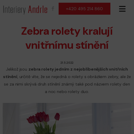
+420 495 214 860
Zebra rolety kralují
vnitřnímu stínění
21.5.2022
Jelikož jsou
zebra rolety jedním z nejoblíbenějších vnitřních
stínění
, určitě víte, že se nejedná o rolety s obrázkem zebry, ale že
se za nimi skrývá druh stínění známý také pod názvem rolety den
a noc nebo rolety duo.